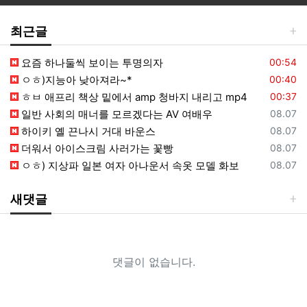
최근글
등록일
요즘 하나둘씩 보이는 투명의자
00:54
등록일
ㅇㅎ)지능아 낮아져라~*
00:40
등록일
ㅎㅂ 애프리 책상 밑에서 amp 청바지 내리고 mp4
00:37
등록일
일반 사회의 매너를 모르겠다는 AV 여배우
08.07
등록일
하이키 옐 끈나시 거대 바운스
08.07
등록일
더워서 아이스크림 사러가는 꽃빵
08.07
등록일
ㅇㅎ) 지상파 일본 여자 아나운서 속옷 모델 화보
08.07
새댓글
댓글이 없습니다.