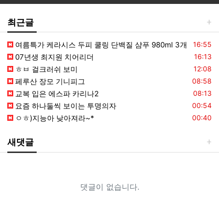
최근글
등록일
여름특가 케라시스 두피 쿨링 단백질 샴푸 980ml 3개
16:55
등록일
07년생 최지원 치어리더
16:13
등록일
ㅎㅂ 걸크러쉬 보미
12:08
등록일
페루산 장모 기니피그
08:58
등록일
교복 입은 에스파 카리나2
08:13
등록일
요즘 하나둘씩 보이는 투명의자
00:54
등록일
ㅇㅎ)지능아 낮아져라~*
00:40
새댓글
댓글이 없습니다.