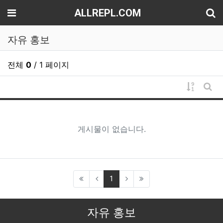
기
메뉴
ALLREPL.COM
자유 홍보
전체
0
/ 1 페이지
게시물 
게시
게시물이 없습니다.
(current)
1
자유 홍보