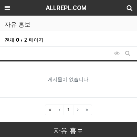
기
메뉴
ALLREPL.COM
자유 홍보
전체
0
/ 2 페이지
조회순 
게시
게시물이 없습니다.
(first)
1
자유 홍보