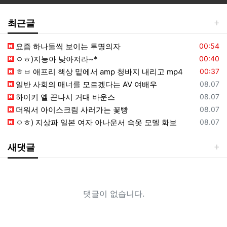
최근글
등록일
요즘 하나둘씩 보이는 투명의자
00:54
등록일
ㅇㅎ)지능아 낮아져라~*
00:40
등록일
ㅎㅂ 애프리 책상 밑에서 amp 청바지 내리고 mp4
00:37
등록일
일반 사회의 매너를 모르겠다는 AV 여배우
08.07
등록일
하이키 옐 끈나시 거대 바운스
08.07
등록일
더워서 아이스크림 사러가는 꽃빵
08.07
등록일
ㅇㅎ) 지상파 일본 여자 아나운서 속옷 모델 화보
08.07
새댓글
댓글이 없습니다.