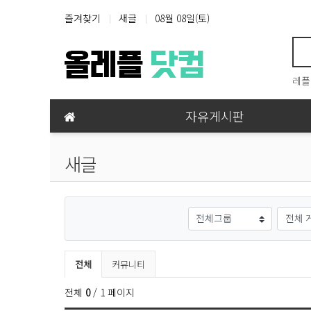
상단 네비
즐겨찾기
새글
08월 08일(토)
레플
메인 메뉴
자유게시판
새글
게시판그룹
검색대
전체게시물 그룹 목록
전체
커뮤니티
전체
0
/ 1 페이지