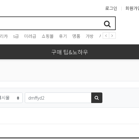
로그인
회원가
리카
s급
미러급
쇼핑몰
후기
명품
가방
시계
프라다
구찌
구매 팁&노하우
필수
상
검색어
검색하기