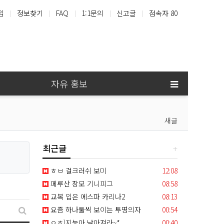
입
정보찾기
FAQ
1:1문의
신고글
접속자 80
홍콩
샤넬
지갑
루이비통
자유 홍보
새글
최근글
등록일
ㅎㅂ 걸크러쉬 보미
12:08
등록일
페루산 장모 기니피그
08:58
등록일
교복 입은 에스파 카리나2
08:13
등록일
요즘 하나둘씩 보이는 투명의자
00:54
새글 검색
등록일
ㅇㅎ)지능아 낮아져라~*
00:40