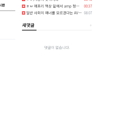
시판
등록일
ㅎㅂ 애프리 책상 밑에서 amp 청바지 내리고 mp4
00:37
등록일
일반 사회의 매너를 모르겠다는 AV 여배우
08.07
새댓글
댓글이 없습니다.