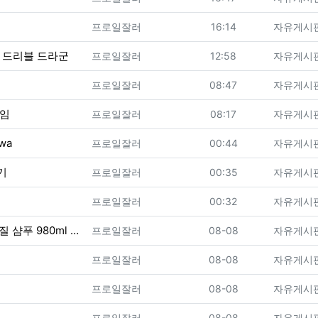
등록자
등록일
프로일잘러
16:14
자유게시
 드리블 드라군
등록자
등록일
프로일잘러
12:58
자유게시
등록자
등록일
프로일잘러
08:47
자유게시
게임
등록자
등록일
프로일잘러
08:17
자유게시
wa
등록자
등록일
프로일잘러
00:44
자유게시
기
등록자
등록일
프로일잘러
00:35
자유게시
등록자
등록일
프로일잘러
00:32
자유게시
여름특가 케라시스 두피 쿨링 단백질 샴푸 980ml 3개
등록자
등록일
프로일잘러
08-08
자유게시
등록자
등록일
프로일잘러
08-08
자유게시
등록자
등록일
프로일잘러
08-08
자유게시
등록자
등록일
프로일잘러
08-08
자유게시