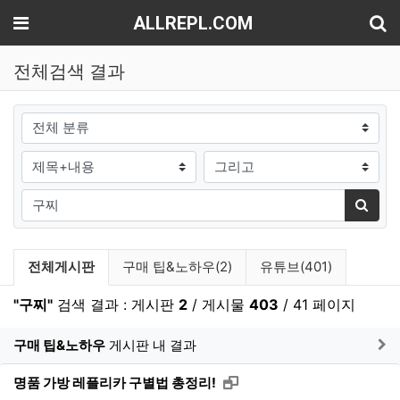
기
메뉴
ALLREPL.COM
전체검색 결과
그룹
검색조건
검색방법
검색어
검색
검색 게시판 목록
전체게시판
구매 팁&노하우(2)
유튜브(401)
"구찌"
검색 결과 : 게시판
2
/ 게시물
403
/ 41 페이지
게
구매 팁&노하우
게시판 내 결과
새창으로 보기
명품 가방 레플리카 구별법 총정리!