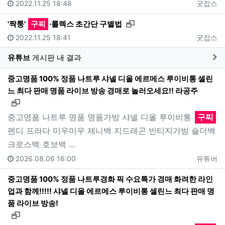
2022.11.25 18:48
굿잡스
새창으로 보기
'짝퉁'
구찌
·롤렉스 초간단 구별법
2022.11.25 18:41
굿잡스
게
유튜브
게시판 내 결과
중고명품 100% 정품 나트루 샤넬 디올 에르메스 루이비통 셀린
느 최다 판매 명품 라이브 방송 경매로 놀러오세요!! 라공주
새창으로 보기
중고명품 나트루 명품 명품가방 샤넬 디올 루이비통
구찌
펜디 프라다 미우미우 제니백 지드래곤 빈티지가방 숄더백
크로스백 호보백 ...
2026.08.06 16:00
유튜버
중고명품 100% 정품 나트루경화 픽 수요특가 경매 화려한 라인
업과 함께!!!!! 샤넬 디올 에르메스 루이비통 셀린느 최다 판매 명
품 라이브 방송!
새창으로 보기