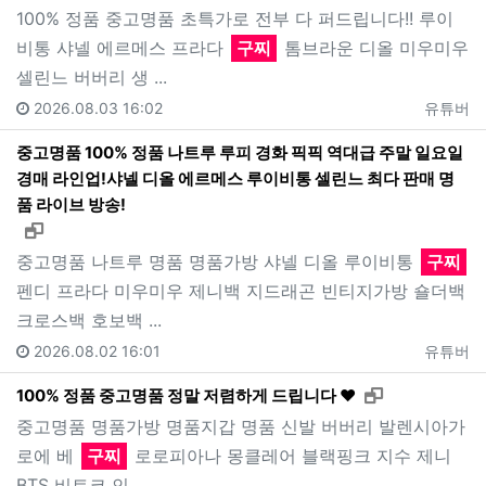
100% 정품 중고명품 초특가로 전부 다 퍼드립니다!! 루이
비통 샤넬 에르메스 프라다
구찌
톰브라운 디올 미우미우
셀린느 버버리 생 ...
2026.08.03 16:02
유튜버
중고명품 100% 정품 나트루 루피 경화 픽픽 역대급 주말 일요일
경매 라인업!샤넬 디올 에르메스 루이비통 셀린느 최다 판매 명
품 라이브 방송!
새창으로 보기
중고명품 나트루 명품 명품가방 샤넬 디올 루이비통
구찌
펜디 프라다 미우미우 제니백 지드래곤 빈티지가방 숄더백
크로스백 호보백 ...
2026.08.02 16:01
유튜버
새창으로 보기
100% 정품 중고명품 정말 저렴하게 드립니다 ❤️
중고명품 명품가방 명품지갑 명품 신발 버버리 발렌시아가
로에 베
구찌
로로피아나 몽클레어 블랙핑크 지수 제니
BTS 비트코 인 ...