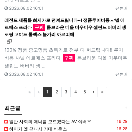
2026.08.02 16:01
유튜버
레전드 제품들 최저가로 던져드립니다~! 정품루이비통 샤넬 에
르메스 프라다
구찌
톰브라운 디올 미우미우 셀린느 버버리 생
로랑 고야드 롤렉스 불가리 까르띠에
새창으로 보기
100% 정품 중고명품 초특가로 전부 다 퍼드립니다!! 루이
비통 샤넬 에르메스 프라다
구찌
톰브라운 디올 미우미우
셀린느 버버리 생 ...
2026.08.02 16:01
유튜버
(current)
(next)
(last)
1
2
3
4
5
최근글
등록일
일반 사회의 매너를 모르겠다는 AV 여배우
16:29
등록일
하이키 옐 끈나시 거대 바운스
16:28