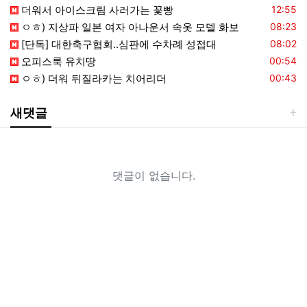
등록일
더워서 아이스크림 사러가는 꽃빵
12:55
등록일
ㅇㅎ) 지상파 일본 여자 아나운서 속옷 모델 화보
08:23
등록일
[단독] 대한축구협회..심판에 수차례 성접대
08:02
등록일
오피스룩 유치땅
00:54
등록일
ㅇㅎ) 더워 뒤질라카는 치어리더
00:43
새댓글
댓글이 없습니다.