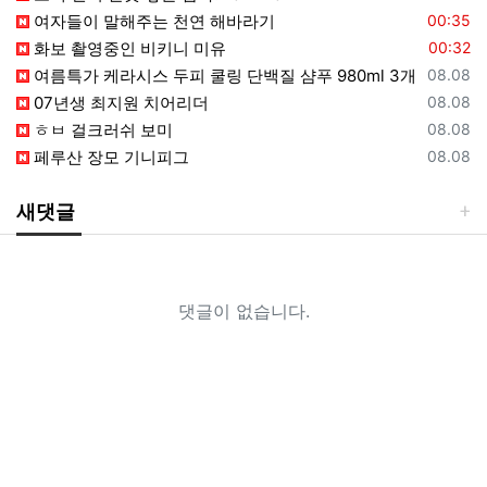
등록일
여자들이 말해주는 천연 해바라기
00:35
등록일
화보 촬영중인 비키니 미유
00:32
등록일
여름특가 케라시스 두피 쿨링 단백질 샴푸 980ml 3개
08.08
등록일
07년생 최지원 치어리더
08.08
등록일
ㅎㅂ 걸크러쉬 보미
08.08
등록일
페루산 장모 기니피그
08.08
새댓글
댓글이 없습니다.