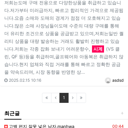
저희는도매 구매 전용으로 다양한상품을 취급하고 있습니
다.저가부터 미러급까지, 빠르고 합리적인 가격으로 제공됩
니다.요즘 소매와 도매의 경계가 점점 더 모호해지고 있습
니다.많은 소매 사장님들이도매 수준의 대량 구매를 통해
더 유리한 조건으로 상품을 공급받고 있으며,저희는일반 퀄
리티 상품을 대량 발송하는 거래도 활발히 진행하고 있습
니다.저희는 각종 잡화 보내기 어려운향수,
시계
(VS 클
린, QF 등)등을 취급하며,골프웨어와 아동복은 취급하지 않
습니다.현지 업체와 직접 거래를 통해 빠르고 정확한 공급
을 약속드리며, 시장 동향을 반영한 상…
2025.02.15 10:16
asdsd
(current)
1
최근글
등록일
고백 편지 잘못 넣은 남자.manhwa
00:44