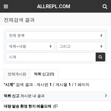
기
메뉴
ALLREPL.COM
전체검색 결과
그룹
검색조건
검색방법
검색어
검색
검색 게시판 목록
현재 게시판
전체게시판
먹튀 신고(1)
"시계"
검색 결과 : 게시판
1
/ 게시물
1
/ 1 페이지
게
먹튀 신고
게시판 내 결과
새창으로 보기
대량 발송 환영 현지 레플도매