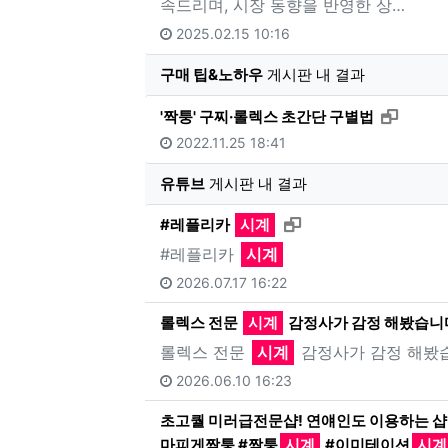
속드리며, 시장 동향을 반영한 상…
2025.02.15 10:16
구매 팁&노하우
게시판 내 결과
새창으
'짝퉁' 구찌·롤렉스 초간단 구별법
2022.11.25 18:41
유튜브
게시판 내 결과
새창으로 보기
#레플리카
시계
#레플리카
시계
2026.07.17 16:22
롤렉스 전문
시계
감정사가 감정 해봤습니
롤렉스 전문
시계
감정사가 감정 해봤
2026.06.10 16:23
초고퀄 미러급전문샵! 연얘인도 이용하는 샵
마피게짝퉁 #짝퉁
시계
#이미테이션
시계