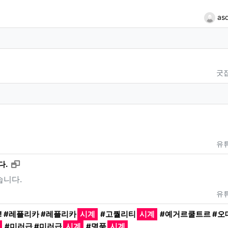
as
로 보기
굿
유
새창으로 보기
다.
습니다.
유
! #레플리카 #레플리카
시계
#고퀄리티
시계
#예거르쿨트르 #오
#미러급 #미러급
시계
#명품
시계