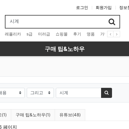
로그인
회원가입
정보
레플리카
s급
미러급
쇼핑몰
후기
명품
가방
시계
구매 팁&노하우
건
검색방법
검색어
검색하기
(1)
구매 팁&노하우(1)
유튜브(48)
 6 페이지