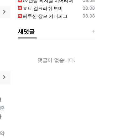
07년생 최지원 치어리더
08.08
등록일
ㅎㅂ 걸크러쉬 보미
08.08
게시판에서 더보기
등록일
페루산 장모 기니피그
08.08
새댓글
댓글이 없습니다.
게시판에서 더보기
격
수준
하
을
 약