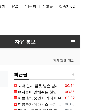
찾기
FAQ
1:1문의
신고글
접속자 62
프라다
구찌
홍콩
샤넬
지갑
루이비통
자유 홍보
전체검색 결과
최근글
등록일
고백 편지 잘못 넣은 남자.manhwa
00:44
등록일
여자들이 말해주는 천연 해바라기
00:35
등록일
화보 촬영중인 비키니 미유
00:32
등록일
여름특가 케라시스 두피 쿨링 단백질 샴푸 980ml 3개
08.08
등록일