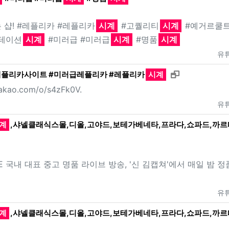
 샵! #레플리카 #레플리카
시계
#고퀄리티
시계
#예거르쿨
테이션
시계
#미러급 #미러급
시계
#명품
시계
유
새창으로 보기
#레플리카사이트 #미러급레플리카 #레플리카
시계
akao.com/o/s4zFk0V.
유
계
,샤넬클래식스몰,디올,고야드,보테가베네타,프라다,쇼파드,까르
VE 국내 대표 중고 명품 라이브 방송, '신 김캡쳐'에서 매일 밤 정
유
계
,샤넬클래식스몰,디올,고야드,보테가베네타,프라다,쇼파드,까르