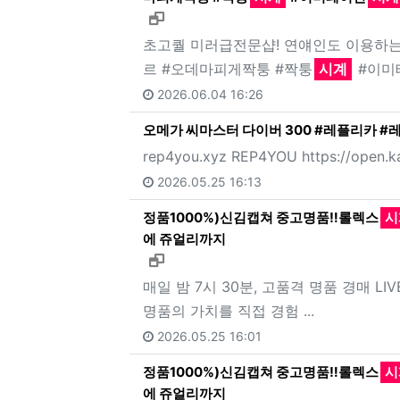
새창으로 보기
초고퀄 미러급전문샵! 연얘인도 이용하는
르 #오데마피게짝퉁 #짝퉁
시계
#이미
2026.06.04 16:26
오메가 씨마스터 다이버 300 #레플리카 
rep4you.xyz REP4YOU https://open.k
2026.05.25 16:13
정품1000%)신김캡쳐 중고명품‼️롤렉스
시
에 쥬얼리까지
새창으로 보기
매일 밤 7시 30분, 고품격 명품 경매 LI
명품의 가치를 직접 경험 ...
2026.05.25 16:01
정품1000%)신김캡쳐 중고명품‼️롤렉스
시
에 쥬얼리까지