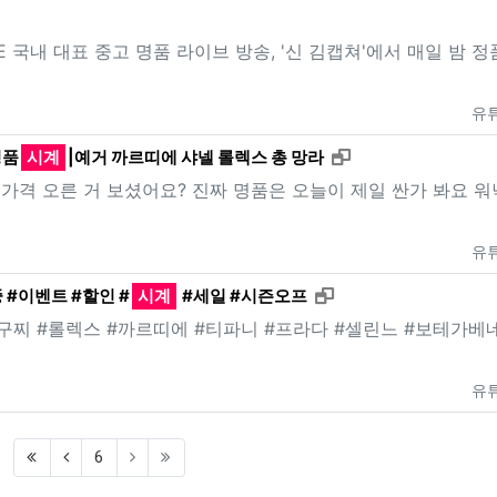
VE 국내 대표 중고 명품 라이브 방송, '신 김캡쳐'에서 매일 밤 정
유
새창으로 보기
명품
시계
|예거 까르띠에 샤넬 롤렉스 총 망라
 가격 오른 거 보셨어요? 진짜 명품은 오늘이 제일 싼가 봐요 워
유
새창으로 보기
 #이벤트 #할인 #
시계
#세일 #시즌오프
구찌 #롤렉스 #까르띠에 #티파니 #프라다 #셀린느 #보테가베
유
(first)
(previous)
6