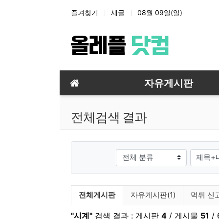
상단 네비
즐겨찾기
새글
08월 09일(일)
메인 메뉴
자유게시판
전체검색 결과
그룹
검색조
검색 게시판 목록
전체게시판
자유게시판(1)
먹튀 신고
"시계"
검색 결과 : 게시판
4
/ 게시물
51
/