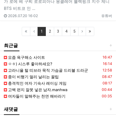
가 로에 베 구찌 로로피아나 몽클레어 블랙핑크 지수 제니
BTS 비트코 인 ...
2026.07.20 16:02
유튜버
(current)
(last)
1
2
3
4
5
최근글
등록일
요즘 욕구해소 사이트
16:47
등록일
ㅇㅎ) 시스루 좋아하세요?
16:14
등록일
고라니율 털 띠브라 묵직 가슴골 드리블 드라군
12:58
등록일
종이 비행기 멀리 날리는 꿀팁
08:47
등록일
충격적인 여자 기숙사 레이싱 게임
08:17
등록일
고백 편지 잘못 넣은 남자.manhwa
00:44
등록일
여자들이 말해주는 천연 해바라기
00:35
새댓글