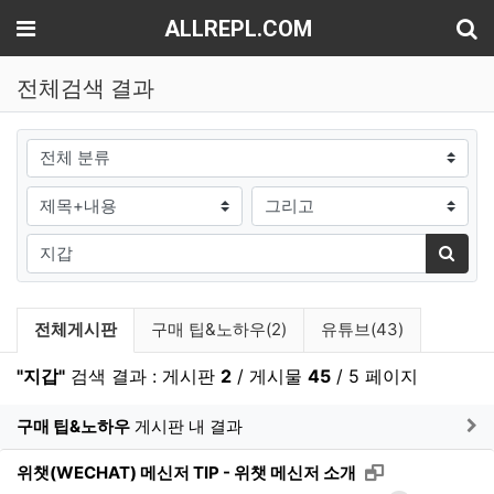
기
메뉴
ALLREPL.COM
전체검색 결과
그룹
검색조건
검색방법
검색어
검색
검색 게시판 목록
전체게시판
구매 팁&노하우(2)
유튜브(43)
"지갑"
검색 결과 : 게시판
2
/ 게시물
45
/ 5 페이지
게
구매 팁&노하우
게시판 내 결과
새창으로 보기
위챗(WECHAT) 메신저 TIP - 위챗 메신저 소개