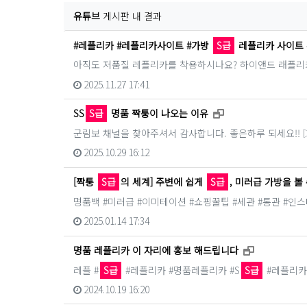
유튜브
게시판 내 결과
#레플리카 #레플리카사이트 #가방
S급
레플리카 사이트 
아직도 저품질 레플리카를 착용하시나요? 하이앤드 래플리
2025.11.27 17:41
새창으로 보기
SS
S급
명품 짝퉁이 나오는 이유
군림보 채널을 찾아주셔서 감사합니다. 좋은하루 되세요!! ▷군림보 인
2025.10.29 16:12
[짝퉁
S급
의 세계] 주변에 쉽게
S급
, 미러급 가방을 볼
명품백 #미러급 #이미테이션 #쇼핑꿀팁 #세관 #통관 #인스타그램 
2025.01.14 17:34
새창으로 보
명품 레플리카 이 자리에 홍보 해드립니다
레플 #
S급
#레플리카 #명품레플리카 #S
S급
#레플리카사
2024.10.19 16:20