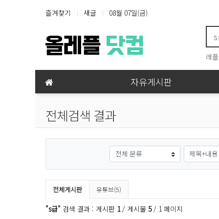
상단 네비
즐겨찾기
새글
08월 07일(금)
레플
메인 메뉴
자유게시판
전체검색 결과
그룹
검색조건
검색 게시판 목록
전체게시판
유튜브(5)
"s급"
검색 결과 : 게시판
1
/ 게시물
5
/ 1 페이지