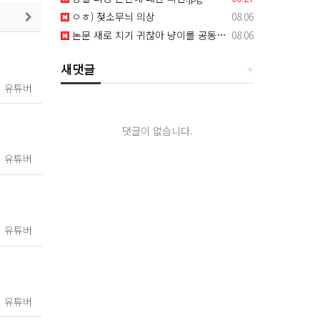
게시판에서 더보기
등록일
ㅇㅎ) 젖소무늬 의상
08.06
등록일
논문 새로 치기 귀찮아 냥이를 공동저자로 올린 교수 썰
08.06
새댓글
유튜버
댓글이 없습니다.
유튜버
유튜버
유튜버