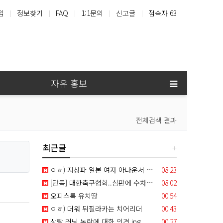
입
정보찾기
FAQ
1:1문의
신고글
접속자 63
홍콩
샤넬
지갑
루이비통
자유 홍보
전체검색 결과
최근글
등록일
ㅇㅎ) 지상파 일본 여자 아나운서 속옷 모델 화보
08:23
등록일
[단독] 대한축구협회..심판에 수차례 성접대
08:02
등록일
오피스룩 유치땅
00:54
등록일
ㅇㅎ) 더워 뒤질라카는 치어리더
00:43
등록일
상탈 러닝 논란에 대한 의견.jpg
00:27