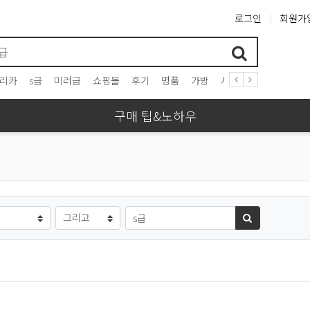
로그인
회원가
리카
s급
미러급
쇼핑몰
후기
명품
가방
시계
프라다
구찌
구매 팁&노하우
검색방법
검색어
검색하기