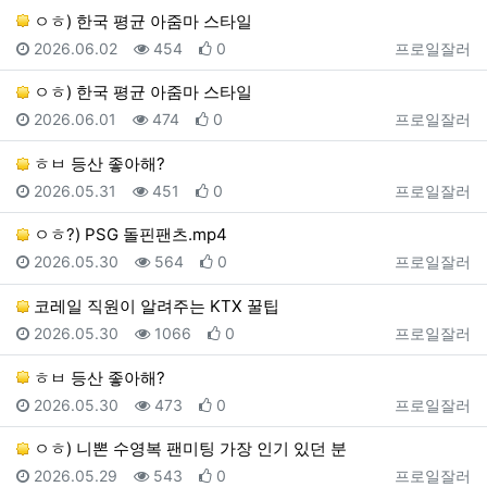
ㅇㅎ) 한국 평균 아줌마 스타일
등록일
조회
추천
등록자
2026.06.02
454
0
프로일잘러
ㅇㅎ) 한국 평균 아줌마 스타일
등록일
조회
추천
등록자
2026.06.01
474
0
프로일잘러
ㅎㅂ 등산 좋아해?
등록일
조회
추천
등록자
2026.05.31
451
0
프로일잘러
ㅇㅎ?) PSG 돌핀팬츠.mp4
등록일
조회
추천
등록자
2026.05.30
564
0
프로일잘러
코레일 직원이 알려주는 KTX 꿀팁
등록일
조회
추천
등록자
2026.05.30
1066
0
프로일잘러
ㅎㅂ 등산 좋아해?
등록일
조회
추천
등록자
2026.05.30
473
0
프로일잘러
ㅇㅎ) 니뽄 수영복 팬미팅 가장 인기 있던 분
등록일
조회
추천
등록자
2026.05.29
543
0
프로일잘러