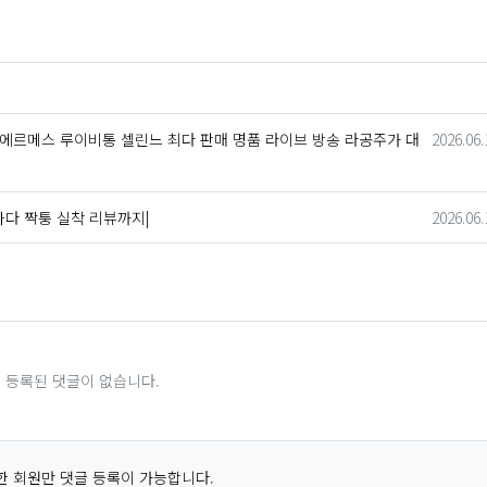
회 연결
작성일
올 에르메스 루이비통 셀린느 최다 판매 명품 라이브 방송 라공주가 대
2026.06.
작성일
하다 짝퉁 실착 리뷰까지|
2026.06.
등록된 댓글이 없습니다.
 회원만 댓글 등록이 가능합니다.