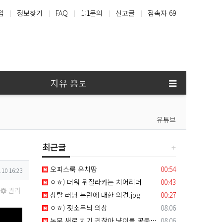
입
정보찾기
FAQ
1:1문의
신고글
접속자 69
홍콩
샤넬
지갑
루이비통
자유 홍보
유튜브
최근글
등록일
오피스룩 유치땅
00:54
.10 16:23
등록일
ㅇㅎ) 더워 뒤질라카는 치어리더
00:43
관리
등록일
상탈 러닝 논란에 대한 의견.jpg
00:27
등록일
ㅇㅎ) 젖소무늬 의상
08.06
등록일
논문 새로 치기 귀찮아 냥이를 공동저자로 올린 교수 썰
08.06