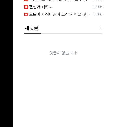
등록일
첼설아 비키니
08.06
등록일
오토바이 정비공이 고장 원인을 찾아냄
08.06
새댓글
댓글이 없습니다.