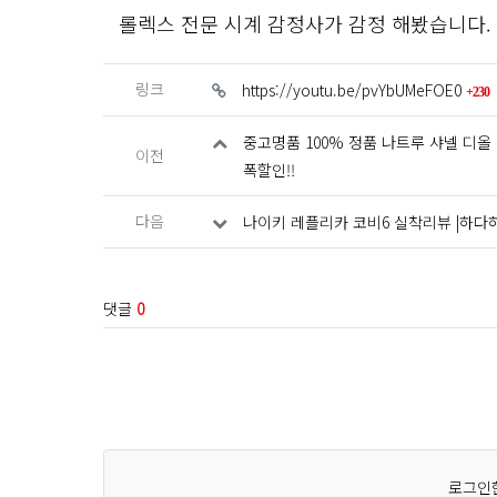
롤렉스 전문 시계 감정사가 감정 해봤습니다.
관련자료
링크
https://youtu.be/pvYbUMeFOE0
230
중고명품 100% 정품 나트루 샤넬 디
이전
폭할인!!
다음
나이키 레플리카 코비6 실착리뷰 |하다
댓글
0
로그인한