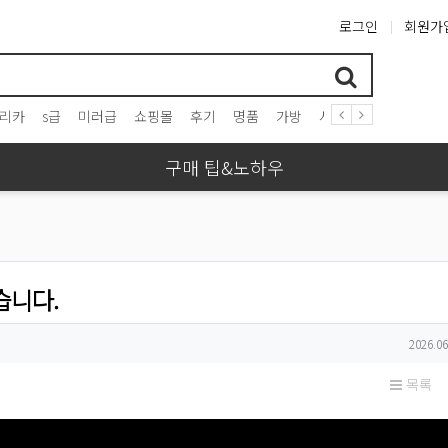
로그인
회원가
리카
s급
미러급
쇼핑몰
후기
명품
가방
시계
프라다
구찌
구매 팁&노하우
습니다.
작성일
2026.06
목록