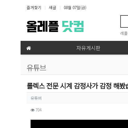
상단 네비
즐겨찾기
새글
08월 07일(금)
레플
메인 메뉴
자유게시판
유튜브
롤렉스 전문 시계 감정사가 감정 해봤
작성자 정보
작성
유튜버
컨텐츠 정보
조회
704
본문