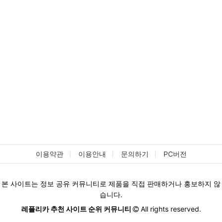
이용약관
이용안내
문의하기
PC버전
본 사이트는 정보 공유 커뮤니티로 제품을 직접 판매하거나 홍보하지 않
습니다.
레플리카 추천 사이트 순위 커뮤니티
All rights reserved.