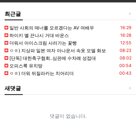
최근글
등록일
일반 사회의 매너를 모르겠다는 AV 여배우
16:29
등록일
하이키 옐 끈나시 거대 바운스
16:28
등록일
더워서 아이스크림 사러가는 꽃빵
12:55
등록일
ㅇㅎ) 지상파 일본 여자 아나운서 속옷 모델 화보
08:23
등록일
[단독] 대한축구협회..심판에 수차례 성접대
08:02
등록일
오피스룩 유치땅
00:54
등록일
ㅇㅎ) 더워 뒤질라카는 치어리더
00:43
새댓글
댓글이 없습니다.