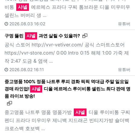
비통
샤넬
에르메스 프라다 구찌 톰브라운 디올 미우미우
셀린느 버버리 생 ...
2026.08.03 16:02
유튜버
새창으로 보기
구멍 뚫린
샤넬
과연 살릴 수 있을까?
공식 스토어 http://vvr-vetiver.com/ 공식 스마트스토어
https://vvr-store.com/ 0:00 Intro 0:15 해체 1:00 가죽 제
작 2:47 도금 & 염색 ...
2026.08.02 16:11
유튜버
중고명품 100% 정품 나트루 루피 경화 픽픽 역대급 주말 일요일
경매 라인업!
샤넬
디올 에르메스 루이비통 셀린느 최다 판매 명
품 라이브 방송!
새창으로 보기
중고명품 나트루 명품 명품가방
샤넬
디올 루이비통 구찌
펜디 프라다 미우미우 제니백 지드래곤 빈티지가방 숄더백
크로스백 호보백 ...