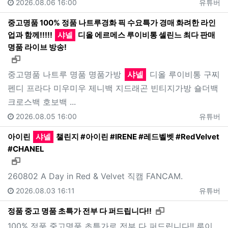
2026.08.06 16:00
유튜버
중고명품 100% 정품 나트루경화 픽 수요특가 경매 화려한 라인
업과 함께!!!!!
샤넬
디올 에르메스 루이비통 셀린느 최다 판매
명품 라이브 방송!
새창으로 보기
중고명품 나트루 명품 명품가방
샤넬
디올 루이비통 구찌
펜디 프라다 미우미우 제니백 지드래곤 빈티지가방 숄더백
크로스백 호보백 ...
2026.08.05 16:00
유튜버
아이린
샤넬
챌린지 #아이린 #IRENE #레드벨벳 #RedVelvet
#CHANEL
새창으로 보기
260802 A Day in Red & Velvet 직캠 FANCAM.
2026.08.03 16:11
유튜버
새창으로 보기
정품 중고 명품 초특가 전부 다 퍼드립니다!!
100% 정품 중고명품 초특가로 전부 다 퍼드립니다!! 루이