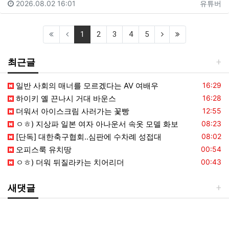
2026.08.02 16:01
유튜버
(current)
(next)
(last)
1
2
3
4
5
최근글
등록일
일반 사회의 매너를 모르겠다는 AV 여배우
16:29
등록일
하이키 옐 끈나시 거대 바운스
16:28
등록일
더워서 아이스크림 사러가는 꽃빵
12:55
등록일
ㅇㅎ) 지상파 일본 여자 아나운서 속옷 모델 화보
08:23
등록일
[단독] 대한축구협회..심판에 수차례 성접대
08:02
등록일
오피스룩 유치땅
00:54
등록일
ㅇㅎ) 더워 뒤질라카는 치어리더
00:43
새댓글