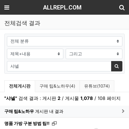
기
메뉴
ALLREPL.COM
전체검색 결과
그룹
검색조건
검색방법
검색어
검색
검색 게시판 목록
전체게시판
구매 팁&노하우(4)
유튜브(1074)
"샤넬"
검색 결과 : 게시판
2
/ 게시물
1,078
/ 108 페이지
게
구매 팁&노하우
게시판 내 결과
새창으로 보기
명품 가방 구분 방법 팁!!