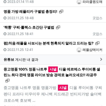
2023.01.14 11:48
라라클원도매
새창으로 보기
명품 가방 레플리카 구별법 총정리!
2022.11.25 18:48
굿잡스
새창으로 보기
'짝퉁' 구찌·롤렉스 초간단 구별법
2022.11.25 18:41
굿잡스
새창
펌)처음 래플을 사보시는 분께 현혹되지 말라고 드리는 팁?
2022.11.25 12:41
레플샵메이커
게
유튜브
게시판 내 결과
중고명품 100% 정품 나트루
샤넬
디올 에르메스 루이비통 셀
린느 최다 판매 명품 라이브 방송 경매로 놀러오세요!! 라공주
새창으로 보기
중고명품 나트루 명품 명품가방
샤넬
디올 루이비통 구찌
펜디 프라다 미우미우 제니백 지드래곤 빈티지가방 숄더백
크로스백 호보백 ...