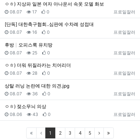
ㅇㅎ) 지상파 일본 여자 아나운서 속옷 모델 화보
등록일
조회
추천
등록자
08.07
17
0
프로일잘러
[단독] 대한축구협회..심판에 수차례 성접대
등록일
조회
추천
등록자
08.07
16
0
프로일잘러
후방
오피스룩 유치땅
등록일
조회
추천
등록자
08.07
25
0
프로일잘러
ㅇㅎ) 더워 뒤질라카는 치어리더
등록일
조회
추천
등록자
08.07
28
0
프로일잘러
상탈 러닝 논란에 대한 의견.jpg
등록일
조회
추천
등록자
08.07
36
0
프로일잘러
ㅇㅎ) 젖소무늬 의상
등록일
조회
추천
등록자
08.06
43
0
프로일잘러
(current)
(next)
(last)
1
2
3
4
5