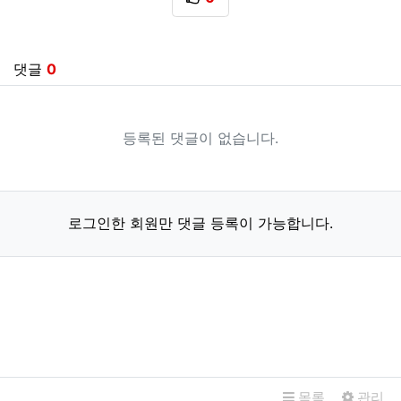
추천
관련자료
댓글
0
등록된 댓글이 없습니다.
로그인한 회원만 댓글 등록이 가능합니다.
목록
관리