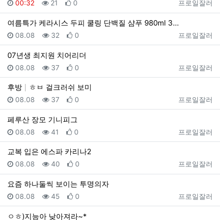
등록일
조회
추천
등록자
00:32
21
0
프로일잘러
여름특가 케라시스 두피 쿨링 단백질 샴푸 980ml 3…
등록일
조회
추천
등록자
08.08
32
0
프로일잘러
07년생 최지원 치어리더
등록일
조회
추천
등록자
08.08
37
0
프로일잘러
후방
ㅎㅂ 걸크러쉬 보미
등록일
조회
추천
등록자
08.08
37
0
프로일잘러
페루산 장모 기니피그
등록일
조회
추천
등록자
08.08
41
0
프로일잘러
교복 입은 에스파 카리나2
등록일
조회
추천
등록자
08.08
40
0
프로일잘러
요즘 하나둘씩 보이는 투명의자
등록일
조회
추천
등록자
08.08
45
0
프로일잘러
ㅇㅎ)지능아 낮아져라~*