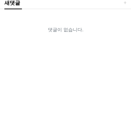
새댓글
댓글이 없습니다.