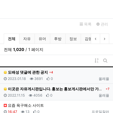
목록
관리
자유게시판 분류 목록
이전 분류
다음
전체
자유
유머
후방
정보
감동
기타
전체
1,020
/ 1 페이지
게시물 
게시
댓글
도배성 댓글에 관한 공지
4
등록일
조회
추천
등록자
2023.01.18
3691
0
올레플
댓글
이곳은 자유게시판입니다. 홍보는 홍보게시판에서만 가능합…
7
등록일
조회
추천
등록자
2022.11.15
4056
0
올레플
요즘 욕구해소 사이트
등록일
조회
추천
등록자
16:47
13
0
프로일잘러