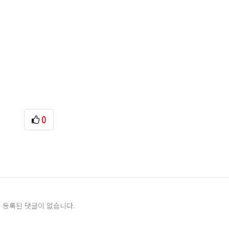
0
추천
등록된 댓글이 없습니다.