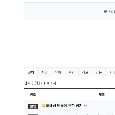
로그인한
자유게시판 분류 목록
전체
자유
유머
후방
정보
감동
기
전체
1,012
/ 1 페이지
번호
제목
댓글
공지사항
도배성 댓글에 관한 공지
4