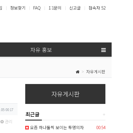
입
정보찾기
FAQ
1:1문의
신고글
접속자 52
홍콩
샤넬
지갑
루이비통
자유 홍보
자유게시판
자유게시판
.05 00:17
최근글
관리
등록일
요즘 하나둘씩 보이는 투명의자
00:54