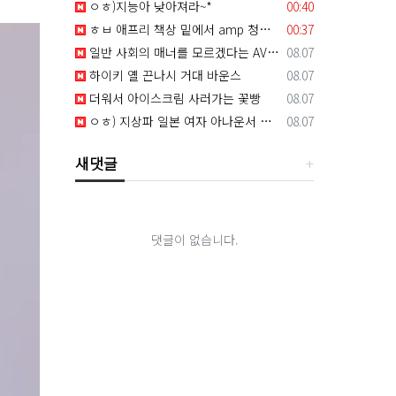
등록일
ㅇㅎ)지능아 낮아져라~*
00:40
등록일
ㅎㅂ 애프리 책상 밑에서 amp 청바지 내리고 mp4
00:37
등록일
일반 사회의 매너를 모르겠다는 AV 여배우
08.07
등록일
하이키 옐 끈나시 거대 바운스
08.07
등록일
더워서 아이스크림 사러가는 꽃빵
08.07
등록일
ㅇㅎ) 지상파 일본 여자 아나운서 속옷 모델 화보
08.07
새댓글
댓글이 없습니다.