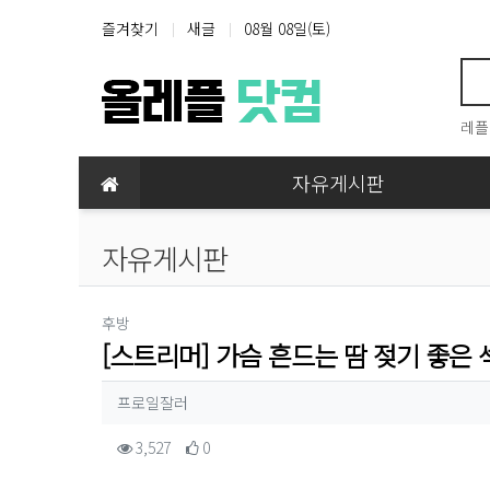
상단 네비
즐겨찾기
새글
08월 08일(토)
레플
메인 메뉴
자유게시판
자유게시판
분류
후방
[스트리머] 가슴 흔드는 땀 젖기 좋은
작성자 정보
작성
프로일잘러
컨텐츠 정보
조회
추천
3,527
0