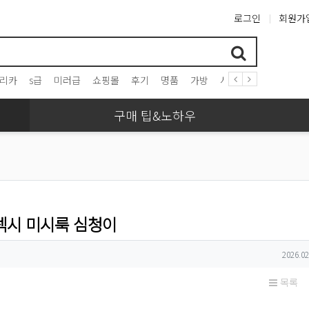
로그인
회원가
리카
s급
미러급
쇼핑몰
후기
명품
가방
시계
프라다
구찌
구매 팁&노하우
 섹시 미시룩 심청이
작성일
2026.02
목록