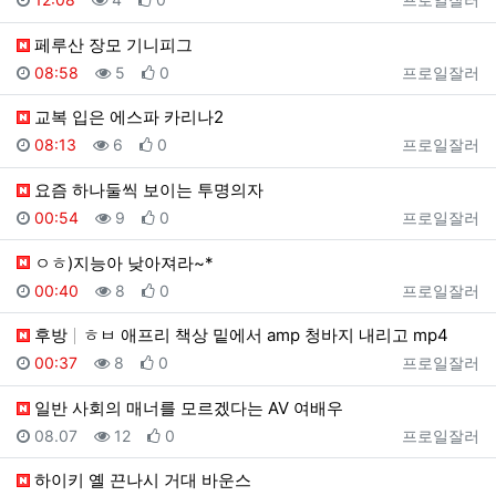
페루산 장모 기니피그
등록일
조회
추천
등록자
08:58
5
0
프로일잘러
교복 입은 에스파 카리나2
등록일
조회
추천
등록자
08:13
6
0
프로일잘러
요즘 하나둘씩 보이는 투명의자
등록일
조회
추천
등록자
00:54
9
0
프로일잘러
ㅇㅎ)지능아 낮아져라~*
등록일
조회
추천
등록자
00:40
8
0
프로일잘러
후방
ㅎㅂ 애프리 책상 밑에서 amp 청바지 내리고 mp4
등록일
조회
추천
등록자
00:37
8
0
프로일잘러
일반 사회의 매너를 모르겠다는 AV 여배우
등록일
조회
추천
등록자
08.07
12
0
프로일잘러
하이키 옐 끈나시 거대 바운스