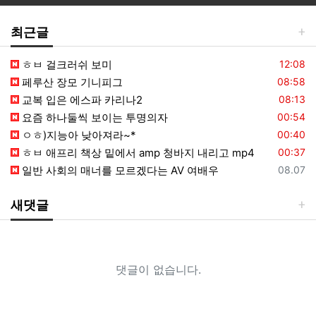
최근글
등록일
ㅎㅂ 걸크러쉬 보미
12:08
등록일
페루산 장모 기니피그
08:58
등록일
교복 입은 에스파 카리나2
08:13
등록일
요즘 하나둘씩 보이는 투명의자
00:54
등록일
ㅇㅎ)지능아 낮아져라~*
00:40
등록일
ㅎㅂ 애프리 책상 밑에서 amp 청바지 내리고 mp4
00:37
등록일
일반 사회의 매너를 모르겠다는 AV 여배우
08.07
새댓글
댓글이 없습니다.